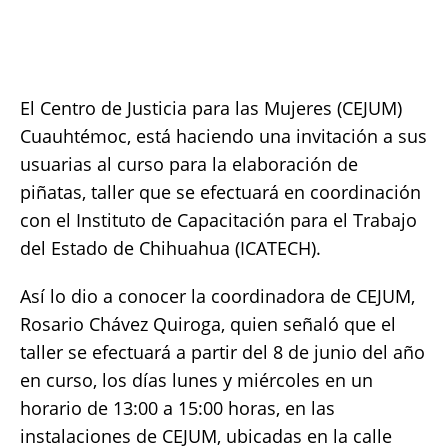
at
c
it
p
a
s
e
te
y
re
A
b
r
Li
El Centro de Justicia para las Mujeres (CEJUM)
p
o
n
Cuauhtémoc, está haciendo una invitación a sus
p
o
k
usuarias al curso para la elaboración de
k
piñatas, taller que se efectuará en coordinación
con el Instituto de Capacitación para el Trabajo
del Estado de Chihuahua (ICATECH).
Así lo dio a conocer la coordinadora de CEJUM,
Rosario Chávez Quiroga, quien señaló que el
taller se efectuará a partir del 8 de junio del año
en curso, los días lunes y miércoles en un
horario de 13:00 a 15:00 horas, en las
instalaciones de CEJUM, ubicadas en la calle