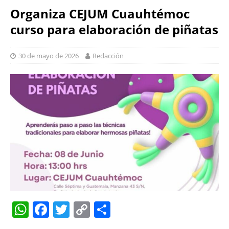
Organiza CEJUM Cuauhtémoc
curso para elaboración de piñatas
30 de mayo de 2026
Redacción
W
F
T
C
S
h
a
w
o
h