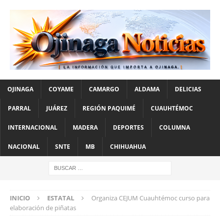
OJINAGA
COYAME
CAMARGO
ALDAMA
DELICIAS
PARRAL
JUÁREZ
REGIÓN PAQUIMÉ
CUAUHTÉMOC
INTERNACIONAL
MADERA
DEPORTES
COLUMNA
NACIONAL
SNTE
MB
CHIHUAHUA
INICIO
ESTATAL
Organiza CEJUM Cuauhtémoc curso para
elaboración de piñatas