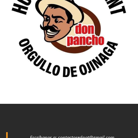
Escríbanos a:
contactorednot@gmail.com