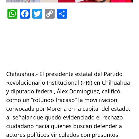
W
F
T
C
S
h
a
w
o
h
at
c
it
p
a
s
e
te
y
re
A
b
r
Li
p
o
n
p
o
k
Chihuahua.- El presidente estatal del Partido
k
Revolucionario Institucional (PRI) en Chihuahua
y diputado federal, Álex Domínguez, calificó
como un “rotundo fracaso” la movilización
convocada por Morena en la capital del estado,
al señalar que quedó evidenciado el rechazo
ciudadano hacia quienes buscan defender a
actores políticos vinculados con presuntos