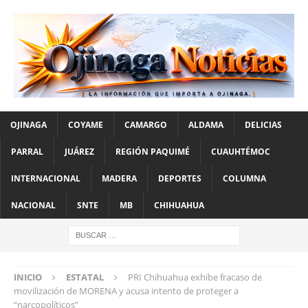
OJINAGA
COYAME
CAMARGO
ALDAMA
DELICIAS
PARRAL
JUÁREZ
REGIÓN PAQUIMÉ
CUAUHTÉMOC
INTERNACIONAL
MADERA
DEPORTES
COLUMNA
NACIONAL
SNTE
MB
CHIHUAHUA
INICIO
ESTATAL
PRI Chihuahua exhibe fracaso de
movilización de MORENA y acusa intento de proteger a
“narcopolíticos”