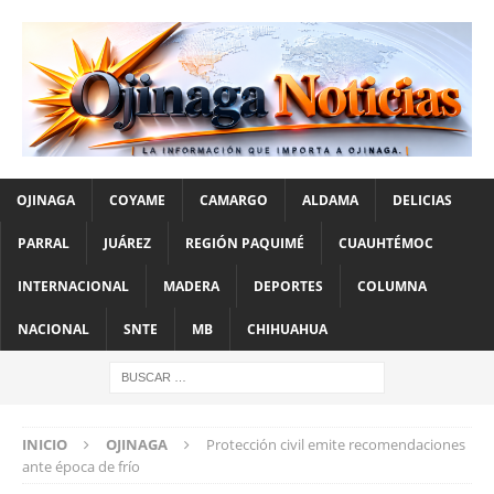
OJINAGA
COYAME
CAMARGO
ALDAMA
DELICIAS
PARRAL
JUÁREZ
REGIÓN PAQUIMÉ
CUAUHTÉMOC
INTERNACIONAL
MADERA
DEPORTES
COLUMNA
NACIONAL
SNTE
MB
CHIHUAHUA
INICIO
OJINAGA
Protección civil emite recomendaciones
ante época de frío