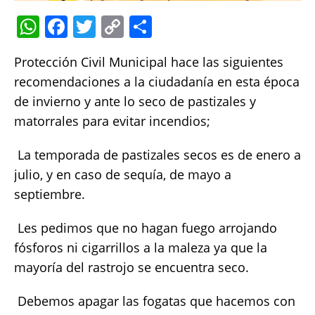
W
F
T
C
S
h
a
w
o
h
P
rotección Civil Municipal hace las siguientes
at
c
it
p
a
recomendaciones a la ciudadanía en esta época
s
e
te
y
re
de invierno y ante lo seco de pastizales y
A
b
r
Li
matorrales para evitar incendios;
p
o
n
 La temporada de pastizales secos es de enero a
p
o
k
julio, y en caso de sequía, de mayo a
k
septiembre.
 Les pedimos que no hagan fuego arrojando
fósforos ni cigarrillos a la maleza ya que la
mayoría del rastrojo se encuentra seco.
 Debemos apagar las fogatas que hacemos con