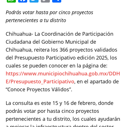
h
a
w
o
h
Podrás votar hasta por cinco proyectos
at
c
it
p
a
pertenecientes a tu distrito
s
e
te
y
re
A
b
r
Li
Chihuahua- La Coordinación de Participación
p
o
n
Ciudadana del Gobierno Municipal de
Chihuahua, reitera los 366 proyectos validados
p
o
k
del Presupuesto Participativo edición 2025, los
k
cuales se pueden conocer en la página de:
https://www.municipiochihuahua.gob.mx/DDH
E/Presupuesto_Participativo
, en el apartado de
“Conoce Proyectos Válidos”.
La consulta es este 15 y 16 de febrero, donde
podrás votar por hasta cinco proyectos
pertenecientes a tu distrito, los cuales ayudarán
a mejorar la infraestructura dentro del sector