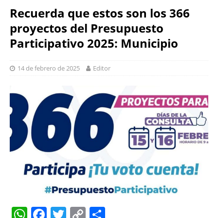
Recuerda que estos son los 366
proyectos del Presupuesto
Participativo 2025: Municipio
14 de febrero de 2025
Editor
W
F
T
C
S