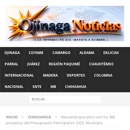
OJINAGA
COYAME
CAMARGO
ALDAMA
DELICIAS
PARRAL
JUÁREZ
REGIÓN PAQUIMÉ
CUAUHTÉMOC
INTERNACIONAL
MADERA
DEPORTES
COLUMNA
NACIONAL
SNTE
MB
CHIHUAHUA
INICIO
CHIHUAHUA
Recuerda que estos son los 366
proyectos del Presupuesto Participativo 2025: Municipio