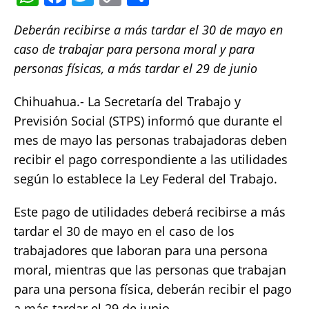
h
a
w
o
h
Deberán recibirse a más tardar el 30 de mayo en
at
c
it
p
a
caso de trabajar para persona moral y para
s
e
te
y
re
personas físicas, a más tardar el 29 de junio
A
b
r
Li
p
o
n
Chihuahua.- La Secretaría del Trabajo y
Previsión Social (STPS) informó que durante el
p
o
k
mes de mayo las personas trabajadoras deben
k
recibir el pago correspondiente a las utilidades
según lo establece la Ley Federal del Trabajo.
Este pago de utilidades deberá recibirse a más
tardar el 30 de mayo en el caso de los
trabajadores que laboran para una persona
moral, mientras que las personas que trabajan
para una persona física, deberán recibir el pago
a más tardar el 29 de junio.