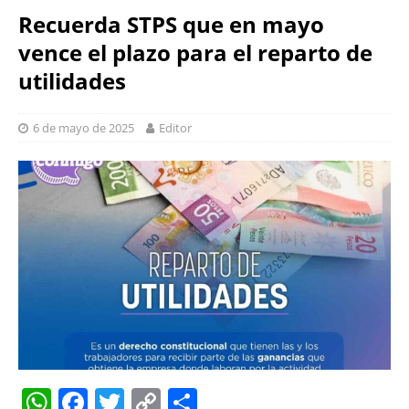
Recuerda STPS que en mayo
vence el plazo para el reparto de
utilidades
6 de mayo de 2025
Editor
W
F
T
C
S