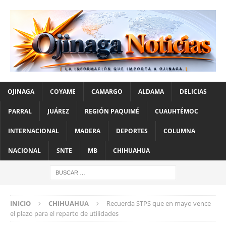
OJINAGA
COYAME
CAMARGO
ALDAMA
DELICIAS
PARRAL
JUÁREZ
REGIÓN PAQUIMÉ
CUAUHTÉMOC
INTERNACIONAL
MADERA
DEPORTES
COLUMNA
NACIONAL
SNTE
MB
CHIHUAHUA
INICIO
CHIHUAHUA
Recuerda STPS que en mayo vence
el plazo para el reparto de utilidades