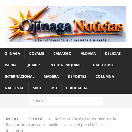
OJINAGA
COYAME
CAMARGO
ALDAMA
DELICIAS
PARRAL
JUÁREZ
REGIÓN PAQUIMÉ
CUAUHTÉMOC
INTERNACIONAL
MADERA
DEPORTES
COLUMNA
NACIONAL
SNTE
MB
CHIHUAHUA
INICIO
ESTATAL
Reforma, Zócalo y Monumento a la
Revolución alcanzan su máxima capacidad por el México vs
Inglaterra