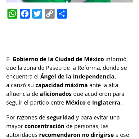
W
F
T
C
S
h
a
w
o
h
at
c
it
p
a
s
e
te
y
re
A
b
r
Li
El
Gobierno de la Ciudad de México
informó
p
o
n
que la zona de Paseo de la Reforma, donde se
p
o
k
encuentra el
Ángel de la Independencia,
k
alcanzó su
capacidad máxima
ante la alta
afluencia de
aficionados
que acudieron para
seguir el partido entre
México e Inglaterra
.
Por razones de
seguridad
y para evitar una
mayor
concentración
de personas, las
autoridades
recomendaron no dirigirse
a ese