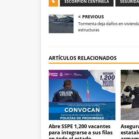
ESCORPIÓN CENTINELA
SEGURID
PREVIOUS
Tormenta deja daños en vivienda
estructuras
ARTÍCULOS RELACIONADOS
Abre SSPE 1,200 vacantes
Asegura
para integrarse a sus filas
estatal
en todo el estado
armame