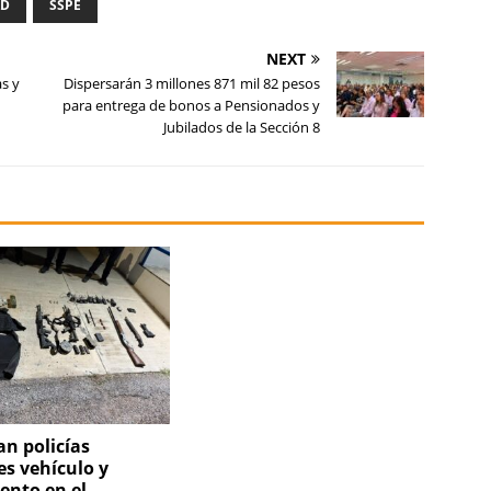
AD
SSPE
NEXT
s y
Dispersarán 3 millones 871 mil 82 pesos
para entrega de bonos a Pensionados y
Jubilados de la Sección 8
n policías
es vehículo y
nto en el