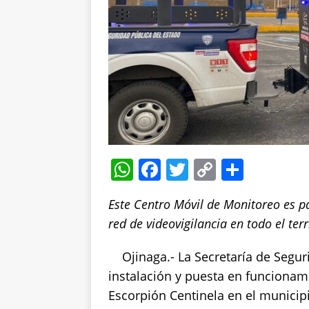
W
F
T
C
S
h
a
w
o
h
Este Centro Móvil de Monitoreo es pa
at
c
it
p
a
red de videovigilancia en todo el terr
s
e
te
y
re
A
b
r
Li
Ojinaga.- La Secretaría de Segur
p
o
n
instalación y puesta en funcionam
Escorpión Centinela en el municipi
p
o
k