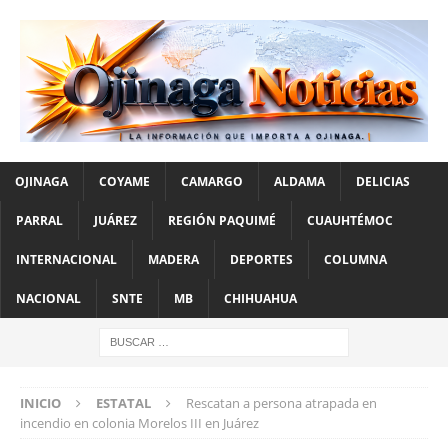
OJINAGA
COYAME
CAMARGO
ALDAMA
DELICIAS
PARRAL
JUÁREZ
REGIÓN PAQUIMÉ
CUAUHTÉMOC
INTERNACIONAL
MADERA
DEPORTES
COLUMNA
NACIONAL
SNTE
MB
CHIHUAHUA
INICIO
ESTATAL
Rescatan a persona atrapada en
incendio en colonia Morelos III en Juárez