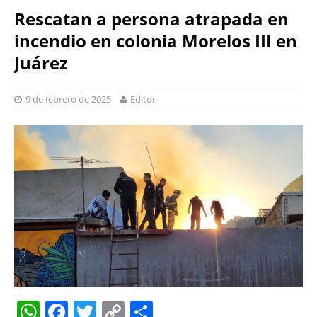
Rescatan a persona atrapada en
incendio en colonia Morelos III en
Juárez
9 de febrero de 2025
Editor
W
F
T
C
S