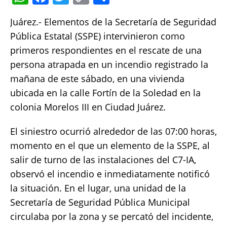
h
a
w
o
h
Juárez.- Elementos de la Secretaría de Seguridad
at
c
it
p
a
Pública Estatal (SSPE) intervinieron como
s
e
te
y
re
primeros respondientes en el rescate de una
A
b
r
Li
persona atrapada en un incendio registrado la
p
o
n
mañana de este sábado, en una vivienda
p
o
k
ubicada en la calle Fortín de la Soledad en la
k
colonia Morelos III en Ciudad Juárez.
El siniestro ocurrió alrededor de las 07:00 horas,
momento en el que un elemento de la SSPE, al
salir de turno de las instalaciones del C7-IA,
observó el incendio e inmediatamente notificó
la situación. En el lugar, una unidad de la
Secretaría de Seguridad Pública Municipal
circulaba por la zona y se percató del incidente,