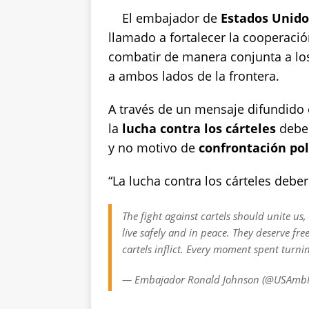
A
b
r
Li
El embajador de
Estados Unido
p
o
n
llamado a fortalecer la cooperació
combatir de manera conjunta a lo
p
o
k
a ambos lados de la frontera.
k
A través de un mensaje difundido 
la
lucha contra los cárteles
debe 
y no motivo de
confrontación pol
“La lucha contra los cárteles deber
The fight against cartels should unite us
live safely and in peace. They deserve fr
cartels inflict. Every moment spent turni
— Embajador Ronald Johnson (@USAm