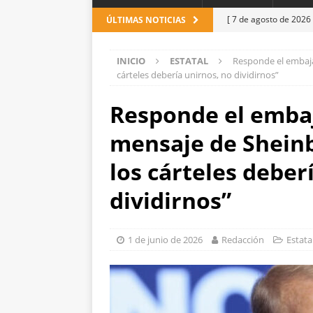
[ 7 de agosto de 2026
ÚLTIMAS NOTICIAS
ESTATAL
INICIO
ESTATAL
Responde el embaja
[ 7 de agosto de 2026
cárteles debería unirnos, no dividirnos”
detienen
ESTATAL
Responde el emba
[ 6 de agosto de 2026
mensaje de Sheinb
de unidad en el PAN
[ 6 de agosto de 2026
los cárteles deber
evidencias clave en i
dividirnos”
[ 6 de agosto de 2026
Reyes
ESTATAL
1 de junio de 2026
Redacción
Estata