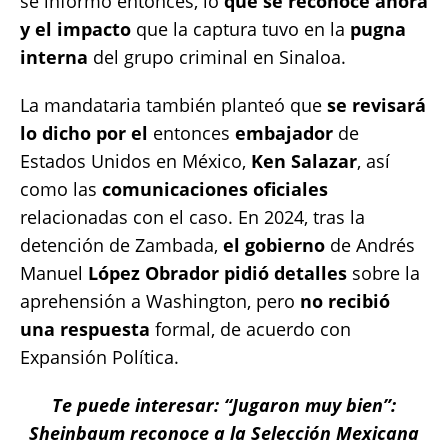
se informó entonces, lo
que se reconoce ahora
y el impacto
que la captura tuvo en la
pugna
interna
del grupo criminal en Sinaloa.
La mandataria también planteó que
se revisará
lo dicho por el
entonces
embajador
de
Estados Unidos en México,
Ken Salazar
, así
como las
comunicaciones oficiales
relacionadas con el caso. En 2024, tras la
detención de Zambada,
el gobierno
de Andrés
Manuel
López Obrador pidió
detalles
sobre la
aprehensión a Washington, pero
no recibió
una respuesta
formal, de acuerdo con
Expansión Política.
Te puede interesar: “Jugaron muy bien”:
Sheinbaum reconoce a la Selección Mexicana