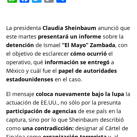
h
a
w
o
h
at
c
it
p
a
s
e
te
y
re
La presidenta
Claudia Sheinbaum
anunció que
A
b
r
Li
este martes
presentará un informe
sobre la
p
o
n
detención
de Ismael
“El Mayo” Zambada
, con
el objetivo de esclarecer
p
o
k
cómo ocurrió
el
operativo, qué
información se entregó
a
k
México y cuál fue el
papel de autoridades
estadounidenses
en el caso.
El mensaje
coloca nuevamente bajo la lupa
la
actuación de EE.UU., no sólo por la presunta
participación de agencias
de ese país en la
captura, sino por lo que Sheinbaum describió
como
una contradicción:
designar al Cártel de
Sinaloa como
organización terrorista
y, al