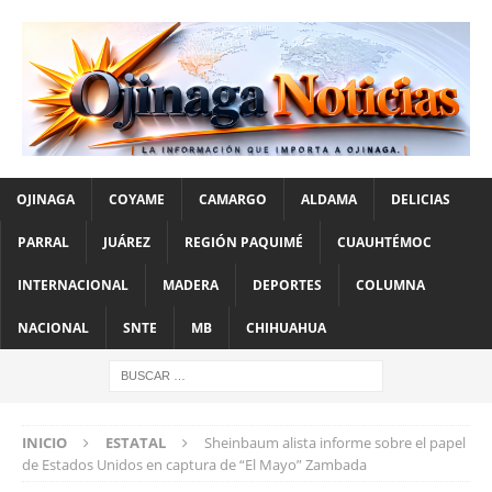
OJINAGA
COYAME
CAMARGO
ALDAMA
DELICIAS
PARRAL
JUÁREZ
REGIÓN PAQUIMÉ
CUAUHTÉMOC
INTERNACIONAL
MADERA
DEPORTES
COLUMNA
NACIONAL
SNTE
MB
CHIHUAHUA
INICIO
ESTATAL
Sheinbaum alista informe sobre el papel
de Estados Unidos en captura de “El Mayo” Zambada