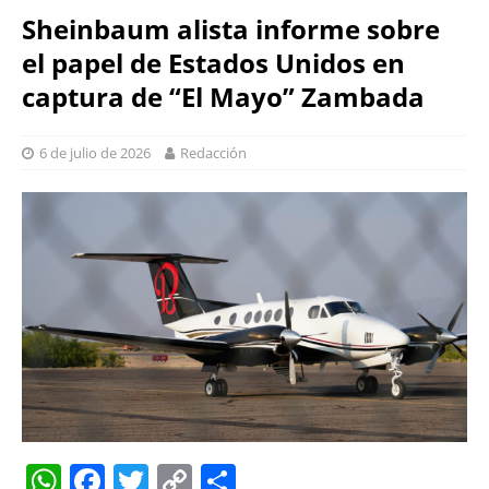
Sheinbaum alista informe sobre
el papel de Estados Unidos en
captura de “El Mayo” Zambada
6 de julio de 2026
Redacción
W
F
T
C
S