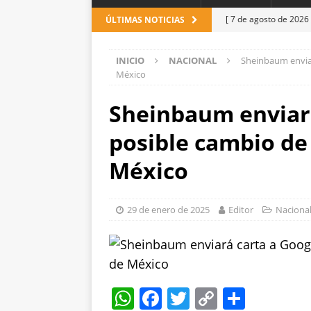
[ 7 de agosto de 2026
ÚLTIMAS NOTICIAS
[ 7 de agosto de 2026
INICIO
NACIONAL
Sheinbaum enviar
encuestas
CHIHUA
México
[ 7 de agosto de 2026
Sheinbaum enviará
agosto
ESTATAL
posible cambio de
[ 7 de agosto de 2026
choque contra una vi
México
[ 7 de agosto de 2026
con cercanía y prese
29 de enero de 2025
Editor
Naciona
W
F
T
C
S