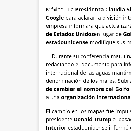
h
a
w
o
h
México.- La
Presidenta Claudia 
at
c
it
p
a
Google
para aclarar la división in
s
e
te
y
re
empresa informara que actualiza
A
b
r
Li
de Estados Unidos
en lugar de
Go
p
o
n
estadounidense
modifique sus ma
p
o
k
Durante su conferencia matutin
k
redactando el documento para inf
internacional de las aguas maríti
denominación de los mares. Sub
de cambiar el nombre del Golfo
a una
organización internaciona
El cambio en los mapas fue impuls
presidente
Donald Trump
el pas
Interior
estadounidense informó qu