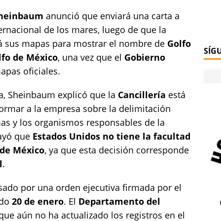
Sheinbaum
anunció que enviará una carta a
ternacional de los mares, luego de que la
rá sus mapas para mostrar el nombre de
Golfo
SÍG
lfo de México
, una vez que el
Gobierno
pas oficiales.
a, Sheinbaum explicó que la
Cancillería
está
ormar a la empresa sobre la delimitación
mas y los organismos responsables de la
rayó que
Estados Unidos no tiene la facultad
 de México
, ya que esta decisión corresponde
l
.
ado por una orden ejecutiva firmada por el
ado
20 de enero
. El
Departamento del
e aún no ha actualizado los registros en el