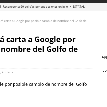
 ]
Reconocen a 60 policías por sus acciones en Julio
ESTATAL
 ]
Marco Bonilla lidera preferencias electorales de acuerdo a
á carta a Google por posible cambio de nombre del Golfo de
HUA MARCO BONILLA
 ]
Reanuda servicio Ruta Bowí UACH Campus 2 el lunes 10 de
 carta a Google por
 nombre del Golfo de
 ]
Exceso de velocidad y presunto estado de ebriedad terminan en
vienda
ESTATAL
 ]
Destaca César Jáuregui la importancia de atender las colonias
ncia
ESTATAL
l
,
Portada