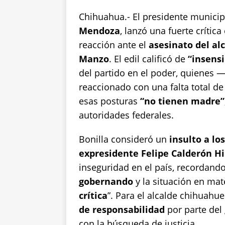
p
o
n
Chihuahua.- El presidente munici
p
o
k
Mendoza
, lanzó una fuerte crítica
k
reacción ante el
asesinato del al
Manzo
. El edil calificó de
“insensi
del partido en el poder, quienes
reaccionado con una falta total d
esas posturas
“no tienen madre”
autoridades federales.
Bonilla consideró un
insulto a l
expresidente Felipe Calderón H
inseguridad en el país, recordand
gobernando
y la situación en mat
crítica
”. Para el alcalde chihuahu
de responsabilidad
por parte del
con la búsqueda de justicia.