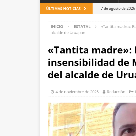
[ 7 de agosto de 2026
ÚLTIMAS NOTICIAS
con cercanía y prese
INICIO
ESTATAL
«Tantita madre»: Bon
[ 7 de agosto de 2026
alcalde de Uruapan
León
ESTATAL
«Tantita madre»: B
[ 7 de agosto de 2026
insensibilidad de 
ESTATAL
[ 7 de agosto de 2026
del alcalde de Ur
detienen
ESTATAL
[ 6 de agosto de 2026
4 de noviembre de 2025
Redacción
de unidad en el PAN