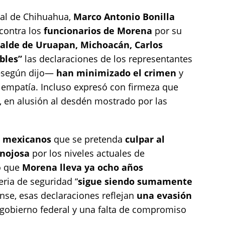
pal de Chihuahua,
Marco Antonio Bonilla
 contra los
funcionarios de Morena
por su
calde de Uruapan, Michoacán, Carlos
bles”
las declaraciones de los representantes
 —según dijo—
han minimizado el crimen
y
e empatía. Incluso expresó con firmeza que
, en alusión al desdén mostrado por las
os mexicanos
que se pretenda
culpar al
inojosa
por los niveles actuales de
o que
Morena lleva ya ocho años
eria de seguridad “
sigue siendo sumamente
ense, esas declaraciones reflejan
una evasión
 gobierno federal y una falta de compromiso