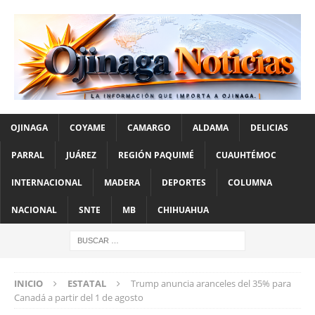
OJINAGA
COYAME
CAMARGO
ALDAMA
DELICIAS
PARRAL
JUÁREZ
REGIÓN PAQUIMÉ
CUAUHTÉMOC
INTERNACIONAL
MADERA
DEPORTES
COLUMNA
NACIONAL
SNTE
MB
CHIHUAHUA
INICIO
ESTATAL
Trump anuncia aranceles del 35% para
Canadá a partir del 1 de agosto