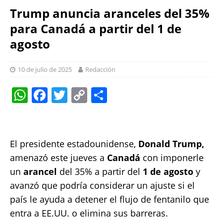
Trump anuncia aranceles del 35%
para Canadá a partir del 1 de
agosto
10 de julio de 2025
Redacción
W
F
T
C
S
h
a
w
o
h
at
c
it
p
a
s
e
te
y
re
El presidente estadounidense,
Donald Trump,
A
b
r
Li
amenazó este jueves a
Canadá
con imponerle
p
o
n
un
arancel
del 35% a partir del
1 de agosto
y
avanzó que podría considerar un ajuste si el
p
o
k
país le ayuda a detener el flujo de fentanilo que
k
entra a EE.UU. o elimina sus barreras.