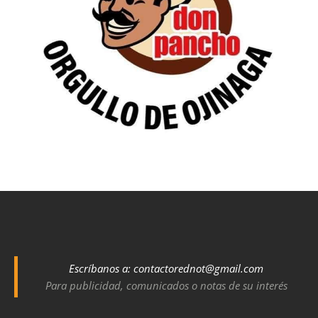
Escríbanos a:
contactorednot@gmail.com
Para publicidad, comunicados o notas de su interés