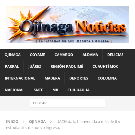
OJINAGA
COYAME
CAMARGO
ALDAMA
DELICIAS
PARRAL
JUÁREZ
REGIÓN PAQUIMÉ
CUAUHTÉMOC
INTERNACIONAL
MADERA
DEPORTES
COLUMNA
NACIONAL
SNTE
MB
CHIHUAHUA
INICIO
OJINAGA
UACH da la bienvenida a más de 6 mil
estudiantes de nuevo ingreso.