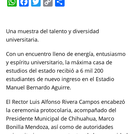
W
F
T
C
S
h
a
w
o
h
at
c
it
p
a
s
e
te
y
re
Una muestra del talento y diversidad
A
b
r
Li
universitaria.
p
o
n
Con un encuentro lleno de energía, entusiasmo
p
o
k
y espíritu universitario, la máxima casa de
k
estudios del estado recibió a 6 mil 200
estudiantes de nuevo ingreso en el Estadio
Manuel Bernardo Aguirre.
El Rector Luis Alfonso Rivera Campos encabezó
la ceremonia protocolaria, acompañado del
Presidente Municipal de Chihuahua, Marco
Bonilla Mendoza, así como de autoridades