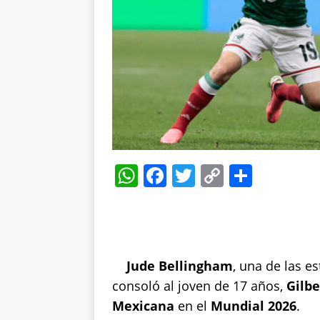
W
F
T
C
S
h
a
w
o
h
at
c
it
p
a
s
e
te
y
re
A
b
r
Li
Jude Bellingham
, una de las es
p
o
n
consoló al joven de 17 años,
Gilbe
Mexicana
p
o
en el
Mundial 2026
k
.