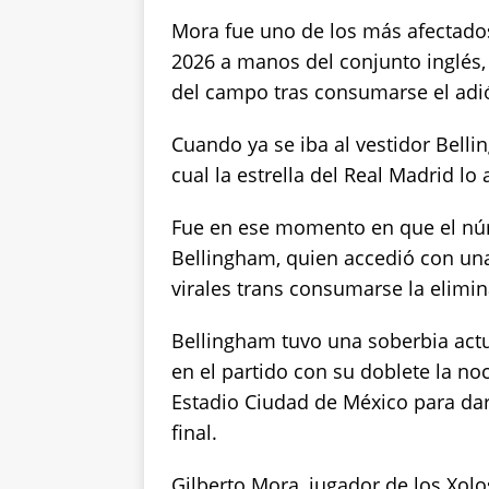
k
Mora fue uno de los más afectados
2026 a manos del conjunto inglés, 
del campo tras consumarse el adiós
Cuando ya se iba al vestidor Bel
cual la estrella del Real Madrid lo
Fue en ese momento en que el núm
Bellingham, quien accedió con un
virales trans consumarse la elimi
Bellingham tuvo una soberbia actu
en el partido con su doblete la no
Estadio Ciudad de México para darl
final.
Gilberto Mora, jugador de los Xolo