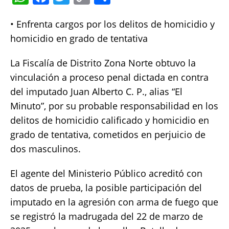
h
a
w
o
h
• Enfrenta cargos por los delitos de homicidio y
at
c
it
p
a
homicidio en grado de tentativa
s
e
te
y
re
A
b
r
Li
La Fiscalía de Distrito Zona Norte obtuvo la
p
o
n
vinculación a proceso penal dictada en contra
p
o
k
del imputado Juan Alberto C. P., alias “El
Minuto”, por su probable responsabilidad en los
k
delitos de homicidio calificado y homicidio en
grado de tentativa, cometidos en perjuicio de
dos masculinos.
El agente del Ministerio Público acreditó con
datos de prueba, la posible participación del
imputado en la agresión con arma de fuego que
se registró la madrugada del 22 de marzo de