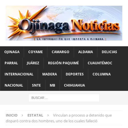
OJINAGA
COYAME
CAMARGO
ALDAMA
DELICIAS
PARRAL
JUÁREZ
REGIÓN PAQUIMÉ
CUAUHTÉMOC
INTERNACIONAL
MADERA
DEPORTES
COLUMNA
NACIONAL
SNTE
MB
CHIHUAHUA
INICIO
ESTATAL
Vinculan a proceso a detenido que
disparó contra dos hombres, uno de los cuales falleció