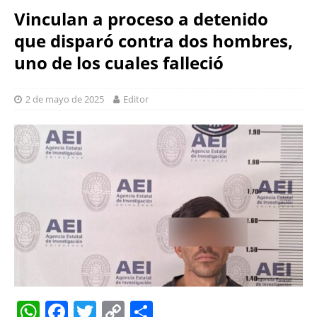
Vinculan a proceso a detenido
que disparó contra dos hombres,
uno de los cuales falleció
2 de mayo de 2025
Editor
W
F
T
C
S