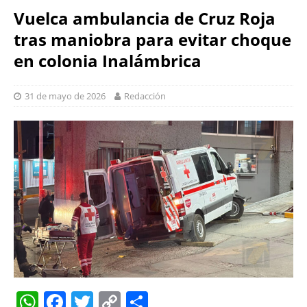
Vuelca ambulancia de Cruz Roja
tras maniobra para evitar choque
en colonia Inalámbrica
31 de mayo de 2026
Redacción
W
F
T
C
S