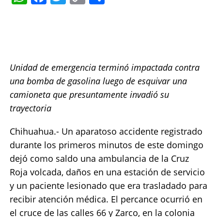
h
a
w
o
h
at
c
it
p
a
s
e
te
y
re
A
b
r
Li
Unidad de emergencia terminó impactada contra
p
o
n
una bomba de gasolina luego de esquivar una
p
o
k
camioneta que presuntamente invadió su
k
trayectoria
Chihuahua.- Un aparatoso accidente registrado
durante los primeros minutos de este domingo
dejó como saldo una ambulancia de la Cruz
Roja volcada, daños en una estación de servicio
y un paciente lesionado que era trasladado para
recibir atención médica. El percance ocurrió en
el cruce de las calles 66 y Zarco, en la colonia