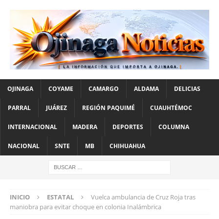
OJINAGA
COYAME
CAMARGO
ALDAMA
DELICIAS
PARRAL
JUÁREZ
REGIÓN PAQUIMÉ
CUAUHTÉMOC
INTERNACIONAL
MADERA
DEPORTES
COLUMNA
NACIONAL
SNTE
MB
CHIHUAHUA
INICIO
ESTATAL
Vuelca ambulancia de Cruz Roja tras
maniobra para evitar choque en colonia Inalámbrica