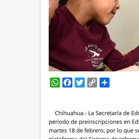
W
F
T
C
S
h
a
w
o
h
at
c
it
p
a
s
e
te
y
re
Chihuahua.- La Secretaría de Ed
A
b
r
Li
periodo de preinscripciones en Ed
p
o
n
martes 18 de febrero, por lo que se 