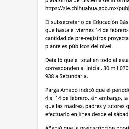
plataforma del Sistema de Informa
p
o
k
https://sie.chihuahua.gob.mx/publ
k
El subsecretario de Educación Bás
que hasta el viernes 14 de febrero
cantidad de pre-registros proyecta
planteles públicos del nivel.
Detalló que el total en todo el est
corresponden al Inicial, 30 mil 070
938 a Secundaria.
Parga Amado indicó que el period
4 al 14 de febrero, sin embargo, l
que las madres, padres y tutores q
efectuarlo en línea desde el sábad
Añadió que la preinscripción oport