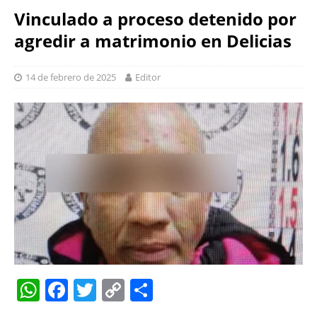
Vinculado a proceso detenido por
agredir a matrimonio en Delicias
14 de febrero de 2025
Editor
W
F
T
C
S
h
a
w
o
h