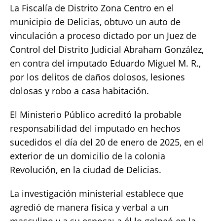
La Fiscalía de Distrito Zona Centro en el
at
c
it
p
a
municipio de Delicias, obtuvo un auto de
s
e
te
y
re
vinculación a proceso dictado por un Juez de
A
b
r
Li
Control del Distrito Judicial Abraham González,
p
o
n
en contra del imputado Eduardo Miguel M. R.,
p
o
k
por los delitos de daños dolosos, lesiones
k
dolosas y robo a casa habitación.
El Ministerio Público acreditó la probable
responsabilidad del imputado en hechos
sucedidos el día del 20 de enero de 2025, en el
exterior de un domicilio de la colonia
Revolución, en la ciudad de Delicias.
La investigación ministerial establece que
agredió de manera física y verbal a un