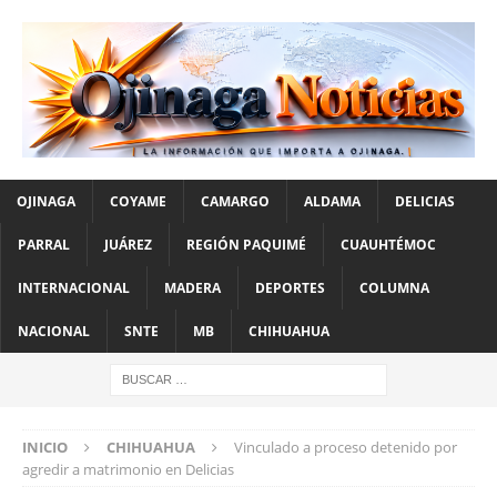
OJINAGA
COYAME
CAMARGO
ALDAMA
DELICIAS
PARRAL
JUÁREZ
REGIÓN PAQUIMÉ
CUAUHTÉMOC
INTERNACIONAL
MADERA
DEPORTES
COLUMNA
NACIONAL
SNTE
MB
CHIHUAHUA
INICIO
CHIHUAHUA
Vinculado a proceso detenido por
agredir a matrimonio en Delicias