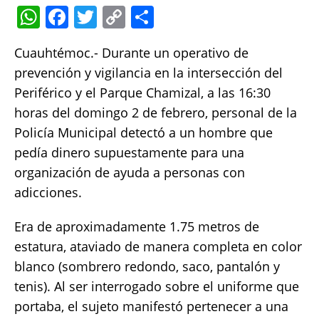
W
F
T
C
S
h
a
w
o
h
Cuauhtémoc.- Durante un operativo de
at
c
it
p
a
prevención y vigilancia en la intersección del
s
e
te
y
re
Periférico y el Parque Chamizal, a las 16:30
A
b
r
Li
horas del domingo 2 de febrero, personal de la
p
o
n
Policía Municipal detectó a un hombre que
p
o
k
pedía dinero supuestamente para una
k
organización de ayuda a personas con
adicciones.
Era de aproximadamente 1.75 metros de
estatura, ataviado de manera completa en color
blanco (sombrero redondo, saco, pantalón y
tenis). Al ser interrogado sobre el uniforme que
portaba, el sujeto manifestó pertenecer a una