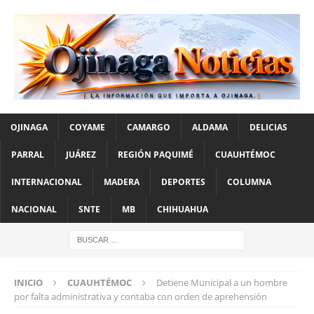
OJINAGA
COYAME
CAMARGO
ALDAMA
DELICIAS
PARRAL
JUÁREZ
REGIÓN PAQUIMÉ
CUAUHTÉMOC
INTERNACIONAL
MADERA
DEPORTES
COLUMNA
NACIONAL
SNTE
MB
CHIHUAHUA
INICIO
CUAUHTÉMOC
Detiene Municipal a un hombre
por falta administrativa y contaba con orden de aprehensión