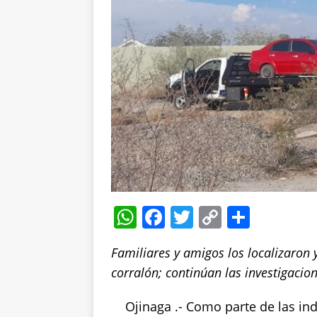
W
F
T
C
S
h
a
w
o
h
Familiares y amigos los localizaron 
at
c
it
p
a
corralón; continúan las investigacio
s
e
te
y
re
A
b
r
Li
Ojinaga .- Como parte de las in