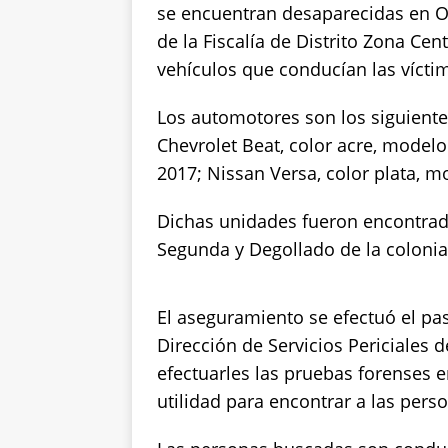
p
o
n
se encuentran desaparecidas en Oj
de la Fiscalía de Distrito Zona Ce
p
o
k
vehículos que conducían las vícti
k
Los automotores son los siguiente
Chevrolet Beat, color acre, model
2017; Nissan Versa, color plata, m
Dichas unidades fueron encontrada
Segunda y Degollado de la colonia
El aseguramiento se efectuó el pa
Dirección de Servicios Periciales d
efectuarles las pruebas forenses 
utilidad para encontrar a las pers