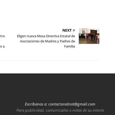
NEXT
ntro
Eligen nueva Mesa Directiva Estatal de
y
Asociaciones de Madres y Padres de
o a
Familia
Escríbanos a:
contactorednot@gmail.com
Para publicidad, comunicados o notas de su interés