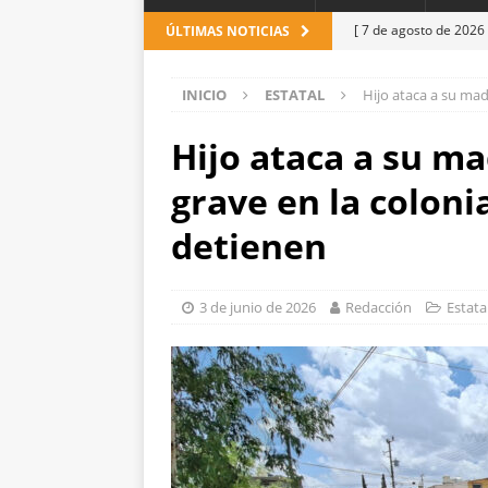
[ 7 de agosto de 2026
ÚLTIMAS NOTICIAS
ESTATAL
INICIO
ESTATAL
Hijo ataca a su madr
[ 7 de agosto de 2026
detienen
ESTATAL
Hijo ataca a su ma
[ 6 de agosto de 2026
grave en la colonia
de unidad en el PAN
detienen
[ 6 de agosto de 2026
evidencias clave en i
3 de junio de 2026
Redacción
Estata
[ 6 de agosto de 2026
Reyes
ESTATAL