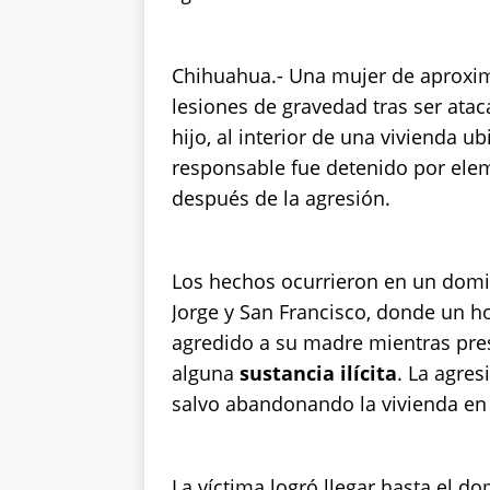
p
o
k
k
Chihuahua.- Una mujer de aproxi
lesiones de gravedad tras ser ata
hijo, al interior de una vivienda u
responsable fue detenido por ele
después de la agresión.
Los hechos ocurrieron en un domici
Jorge y San Francisco, donde un 
agredido a su madre mientras pre
alguna
sustancia ilícita
. La agre
salvo abandonando la vivienda en
La víctima logró llegar hasta el dom