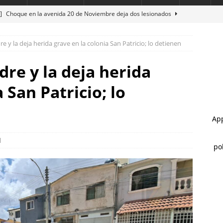
 ]
Choque en la avenida 20 de Noviembre deja dos lesionados
e y la deja herida grave en la colonia San Patricio; lo detienen
 ]
Rocía a su esposa y su hija con gasolina para matarlas; lo
dre y la deja herida
 ]
Alan Falomir se reúne con vecinos de El Saucito y lleva mensaje
 San Patricio; lo
ESTATAL
 ]
Cateos en Juárez aseguran un tigre de bengala, un lagarto y
nvestigación por homicidio
ESTATAL
l
 ]
Ejecutan a hombre dentro de su vivienda en la colonia Ramón