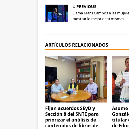
PREVIOUS
Llama Maru Campos a las mujere
mostrar lo mejor de sí mismas
ARTÍCULOS RELACIONADOS
Fijan acuerdos SEyD y
Asume 
Sección 8 del SNTE para
Gonzál
priorizar el análisis de
titular
contenidos de libros de
de Edu