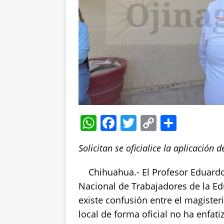
W
F
T
C
S
h
a
w
o
h
Solicitan se oficialice la aplicación
at
c
it
p
a
s
e
te
y
re
Chihuahua.- El Profesor Eduardo 
A
b
r
Li
Nacional de Trabajadores de la Ed
p
o
n
existe confusión entre el magister
local de forma oficial no ha enfat
p
o
k