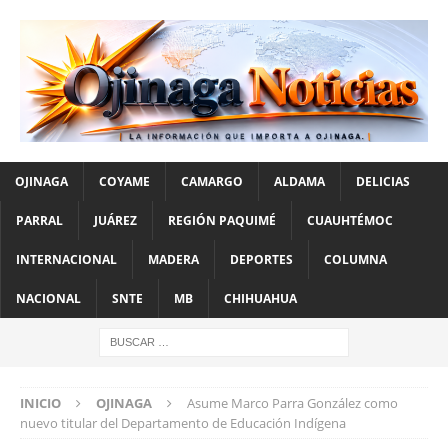
OJINAGA
COYAME
CAMARGO
ALDAMA
DELICIAS
PARRAL
JUÁREZ
REGIÓN PAQUIMÉ
CUAUHTÉMOC
INTERNACIONAL
MADERA
DEPORTES
COLUMNA
NACIONAL
SNTE
MB
CHIHUAHUA
INICIO
OJINAGA
Asume Marco Parra González como
nuevo titular del Departamento de Educación Indígena