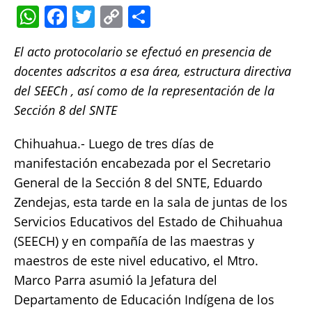
W
F
T
C
S
h
a
w
o
h
El acto protocolario se efectuó en presencia de
at
c
it
p
a
docentes adscritos a esa área, estructura directiva
s
e
te
y
re
del SEECh , así como de la representación de la
A
b
r
Li
Sección 8 del SNTE
p
o
n
Chihuahua.- Luego de tres días de
p
o
k
manifestación encabezada por el Secretario
k
General de la Sección 8 del SNTE, Eduardo
Zendejas, esta tarde en la sala de juntas de los
Servicios Educativos del Estado de Chihuahua
(SEECH) y en compañía de las maestras y
maestros de este nivel educativo, el Mtro.
Marco Parra asumió la Jefatura del
Departamento de Educación Indígena de los