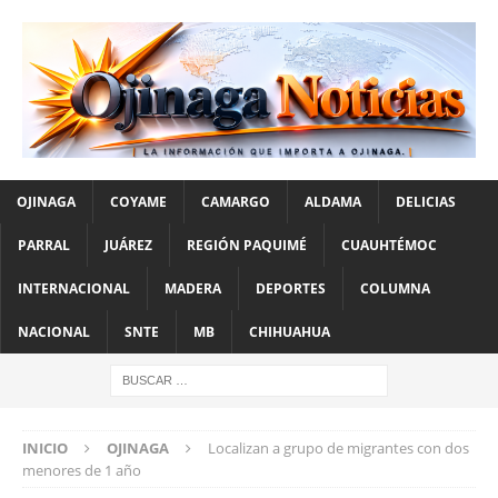
OJINAGA
COYAME
CAMARGO
ALDAMA
DELICIAS
PARRAL
JUÁREZ
REGIÓN PAQUIMÉ
CUAUHTÉMOC
INTERNACIONAL
MADERA
DEPORTES
COLUMNA
NACIONAL
SNTE
MB
CHIHUAHUA
INICIO
OJINAGA
Localizan a grupo de migrantes con dos
menores de 1 año