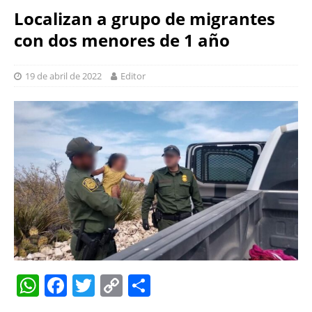
Localizan a grupo de migrantes
con dos menores de 1 año
19 de abril de 2022
Editor
W
F
T
C
S
h
a
w
o
h