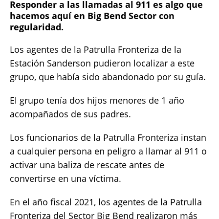
Responder a las llamadas al 911 es algo que
at
c
it
p
a
hacemos aquí en Big Bend Sector con
s
e
te
y
re
regularidad.
A
b
r
Li
Los agentes de la Patrulla Fronteriza de la
p
o
n
Estación Sanderson pudieron localizar a este
p
o
k
grupo, que había sido abandonado por su guía.
k
El grupo tenía dos hijos menores de 1 año
acompañados de sus padres.
Los funcionarios de la Patrulla Fronteriza instan
a cualquier persona en peligro a llamar al 911 o
activar una baliza de rescate antes de
convertirse en una víctima.
En el año fiscal 2021, los agentes de la Patrulla
Fronteriza del Sector Big Bend realizaron más