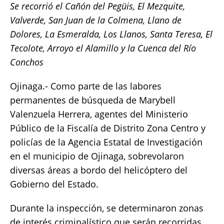
Se recorrió el Cañón del Pegüis, El Mezquite,
at
c
it
p
a
Valverde, San Juan de la Colmena, Llano de
s
e
te
y
re
Dolores, La Esmeralda, Los Llanos, Santa Teresa, El
A
b
r
Li
Tecolote, Arroyo el Alamillo y la Cuenca del Río
p
o
n
Conchos
p
o
k
Ojinaga.- Como parte de las labores
k
permanentes de búsqueda de Marybell
Valenzuela Herrera, agentes del Ministerio
Público de la Fiscalía de Distrito Zona Centro y
policías de la Agencia Estatal de Investigación
en el municipio de Ojinaga, sobrevolaron
diversas áreas a bordo del helicóptero del
Gobierno del Estado.
Durante la inspección, se determinaron zonas
de interés criminalístico que serán recorridas