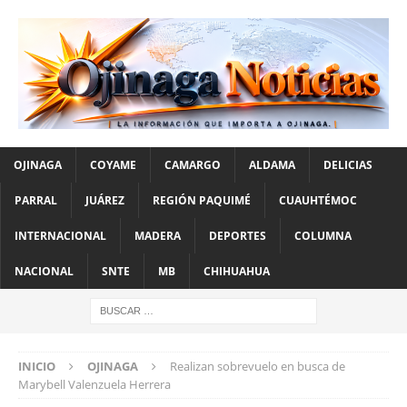
OJINAGA
COYAME
CAMARGO
ALDAMA
DELICIAS
PARRAL
JUÁREZ
REGIÓN PAQUIMÉ
CUAUHTÉMOC
INTERNACIONAL
MADERA
DEPORTES
COLUMNA
NACIONAL
SNTE
MB
CHIHUAHUA
INICIO
OJINAGA
Realizan sobrevuelo en busca de
Marybell Valenzuela Herrera