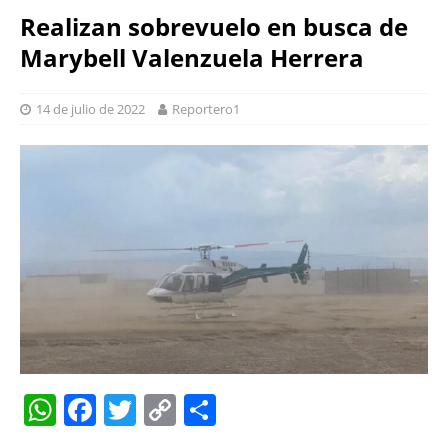
Realizan sobrevuelo en busca de
Marybell Valenzuela Herrera
14 de julio de 2022
Reportero1
W
F
T
C
S
h
a
w
o
h