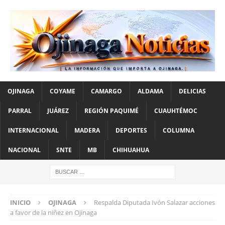
OJINAGA
COYAME
CAMARGO
ALDAMA
DELICIAS
PARRAL
JUÁREZ
REGIÓN PAQUIMÉ
CUAUHTÉMOC
INTERNACIONAL
MADERA
DEPORTES
COLUMNA
NACIONAL
SNTE
MB
CHIHUAHUA
INICIO
OJINAGA
Respalda Diputada Ivón Salazar acciones
a favor de la niñez en Ojinaga