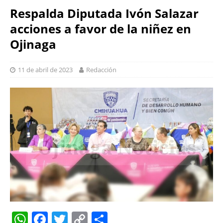
Respalda Diputada Ivón Salazar
acciones a favor de la niñez en
Ojinaga
11 de abril de 2023
Redacción
W
F
T
C
S