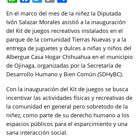
h
a
w
o
h
En el marco del mes de la niñez la Diputada
at
c
it
p
a
Ivón Salazar Morales asistió a la inauguración
s
e
te
y
re
del Kit de juegos recreativos instalados en el
A
b
r
Li
parque de la comunidad Tierras Nuevas y a la
p
o
n
entrega de juguetes y dulces a niñas y niños del
p
o
k
Albergue Casa Hogar Chihuahua en el municipio
k
de Ojinaga, organizadas por la Secretaría de
Desarrollo Humano y Bien Común (SDHyBC).
Con la inauguración del Kit de juegos se busca
incentivar las actividades físicas y recreativas de
la comunidad en general pero sobretodo de la
niñez, como parte de su derecho humano a los
espacios públicos para el esparcimiento y una
sana interacción social.