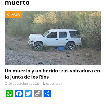
muerto
OJINAGA
Un muerto y un herido tras volcadura en
la Junta de los Ríos
29 de octubre de 2023
Reportero1
W
F
T
C
S
h
a
w
o
h