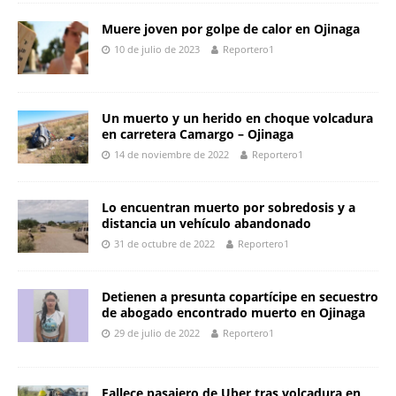
at
c
itt
p
ar
s
e
er
y
e
Muere joven por golpe de calor en Ojinaga
10 de julio de 2023
Reportero1
A
b
Li
p
o
n
p
o
k
Un muerto y un herido en choque volcadura
en carretera Camargo – Ojinaga
k
14 de noviembre de 2022
Reportero1
Lo encuentran muerto por sobredosis y a
distancia un vehículo abandonado
31 de octubre de 2022
Reportero1
Detienen a presunta copartícipe en secuestro
de abogado encontrado muerto en Ojinaga
29 de julio de 2022
Reportero1
Fallece pasajero de Uber tras volcadura en