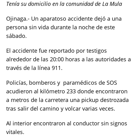
Tenía su domicilio en la comunidad de La Mula
at
c
it
p
a
s
e
te
y
re
Ojinaga.- Un aparatoso accidente dejó a una
A
b
r
Li
persona sin vida durante la noche de este
p
o
n
sábado.
p
o
k
El accidente fue reportado por testigos
k
alrededor de las 20:00 horas a las autoridades a
través de la línea 911.
Policías, bomberos y paramédicos de SOS
acudieron al kilómetro 233 donde encontraron
a metros de la carretera una pickup destrozada
tras salir del camino y volcar varias veces.
Al interior encontraron al conductor sin signos
vitales.