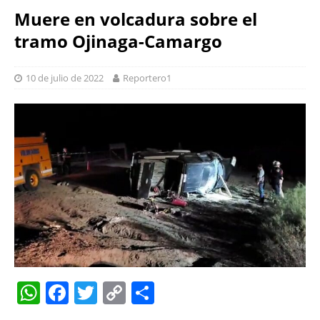
Muere en volcadura sobre el
tramo Ojinaga-Camargo
10 de julio de 2022
Reportero1
W
F
T
C
S
h
a
w
o
h