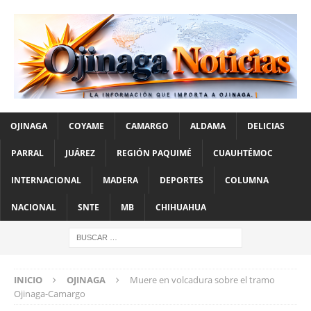
OJINAGA
COYAME
CAMARGO
ALDAMA
DELICIAS
PARRAL
JUÁREZ
REGIÓN PAQUIMÉ
CUAUHTÉMOC
INTERNACIONAL
MADERA
DEPORTES
COLUMNA
NACIONAL
SNTE
MB
CHIHUAHUA
INICIO
OJINAGA
Muere en volcadura sobre el tramo
Ojinaga-Camargo