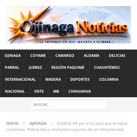
OJINAGA
COYAME
CAMARGO
ALDAMA
DELICIAS
PARRAL
JUÁREZ
REGIÓN PAQUIMÉ
CUAUHTÉMOC
INTERNACIONAL
MADERA
DEPORTES
COLUMNA
NACIONAL
SNTE
MB
CHIHUAHUA
INICIO
OJINAGA
(VIDEO) «Ni yo, ni tú, para que te vayas
contenta»: Policía Vial a conductora a punto de ser infraccionada