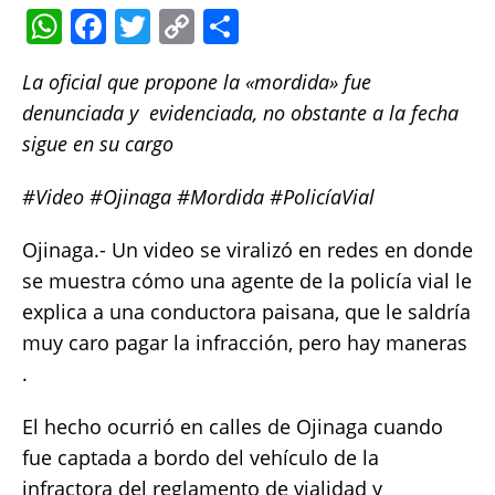
W
F
T
C
S
h
a
w
o
h
La oficial que propone la «mordida» fue
at
c
it
p
a
denunciada y evidenciada, no obstante a la fecha
s
e
te
y
re
sigue en su cargo
A
b
r
Li
p
o
n
#Video #Ojinaga #Mordida #PolicíaVial
p
o
k
Ojinaga.- Un video se viralizó en redes en donde
k
se muestra cómo una agente de la policía vial le
explica a una conductora paisana, que le saldría
muy caro pagar la infracción, pero hay maneras
.
El hecho ocurrió en calles de Ojinaga cuando
fue captada a bordo del vehículo de la
infractora del reglamento de vialidad y